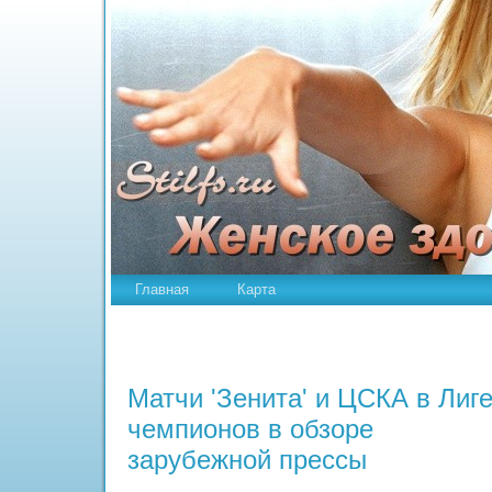
Главная
Карта
Матчи 'Зенита' и ЦСКА в Лиг
чемпионов в обзоре
зарубежной прессы