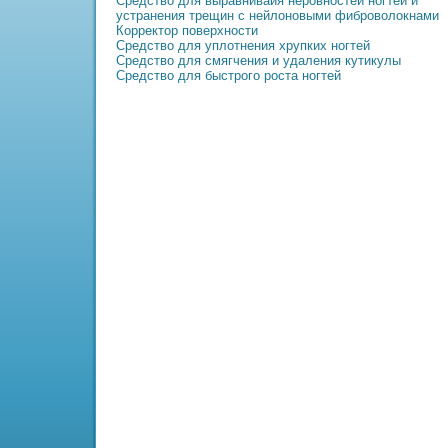
Средство для выpaвниваия неровностей ногтей и
устpaнения трещин с нейлоновыми фиброволокнами
Корректор поверхности
Средство для уплотнения хрупких ногтей
Средство для смягчения и удаления кутикулы
Средство для быстрого роста ногтей