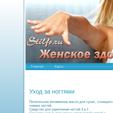
Главная
Карта
Уход за ногтями
Питательное витаминное масло для сухих, слоящихс
ломких ногтей
Средство для укрепления ногтей 3 в 1