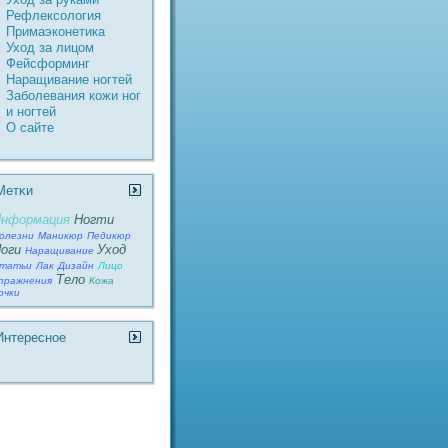
Рефлексология
Пpимаэконетика
Уход за лицом
Фейсформинг
Наращивание ногтей
Заболевания кожи ног
и ногтей
О сайте
Метκи
нформация
Ногти
олезни
Маникюр
Педикюр
оги
Уход
Наращивание
татьи
Лак
Дизайн
Лицо
Тело
пражнения
Кожа
очки
Интереснοе