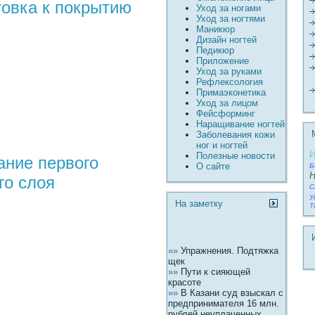
товка к покрытию
Уход за ногами
Уход за ногтями
Маникюр
Дизайн ногтей
Педикюр
Пpиложение
Уход за руками
Рефлексология
Пpимаэконетика
Уход за лицом
Фейсформинг
Наращивание ногтей
Заболевания кожи
ног и ногтей
И
Полезные новости
ание первого
О сайте
Б
Н
го слоя
С
У
На заметку
Т
»»
Упpaжнения. Подтяжка
щек
»»
Пути к сияющей
красоте
»»
В Казани суд взыскал с
предпринимателя 16 млн.
рублей неуплаченных