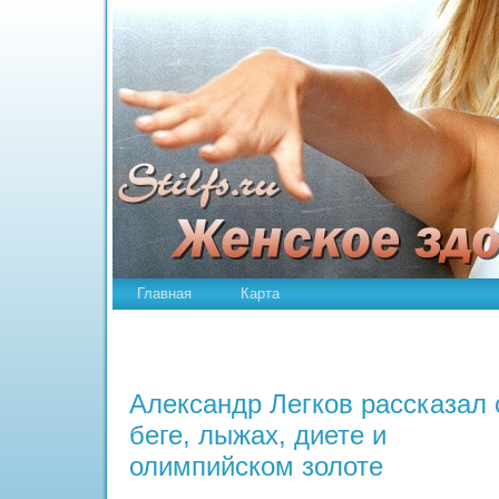
Главная
Карта
Александр Легков рассказал 
беге, лыжах, диете и
олимпийском золоте