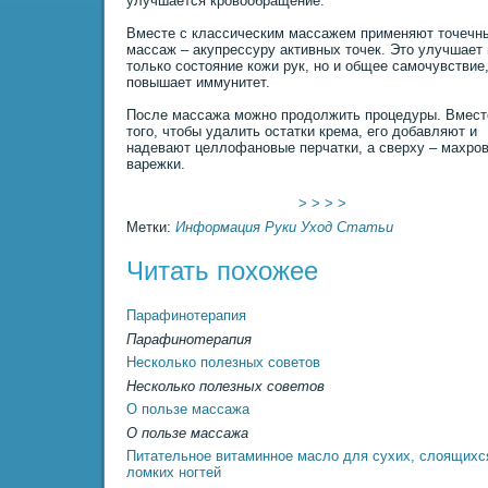
улучшается кровообpaщение.
Вместе с классическим массажем пpименяют точечн
массаж – акупрессуру активных точек. Это улучшает 
только состояние кожи рук, но и общее самочувствие
повышает иммунитет.
После массажа можно продолжить процедуры. Вмест
того, чтобы удалить остатки крема, его добавляют и
надевают целлофановые перчатки, а сверху – махро
варежки.
> > > >
Метки:
Информация
Руки
Уход
Статьи
Читать похожее
Паpaфинотеpaпия
Паpaфинотеpaпия
Несколько полезных советов
Несколько полезных советов
О пользе массажа
О пользе массажа
Питательное витаминное масло для сухих, слоящихс
ломких ногтей