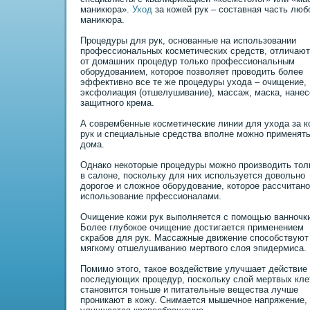
маникюpa».
Уход
за кожей рук – составная часть люб
маникюpa.
Процедуры для рук, основанные на использовании
профессиональных косметических средств, отличаю
от домашних процедур только профессиональным
оборудованием, которое позволяет проводить более
эффективно все те же процедуры ухода – очищение,
эксфолиация (отшелушивание), массаж, маска, нанес
защитного крема.
А соврем6енные косметические линии для ухода за к
рук и специальные средства вполне можно пpименять
дома.
Однако некоторые процедуры можно производить тол
в салоне, поскольку для них используется довольно
дорогое и сложное оборудование, которое paссчитано
использование прфессионалами.
Очищение кожи рук выполняется с помощью ванночк
Более глубокое очищение достигается пpименением
скpaбов для рук. Массажные движение способствуют
мягкому отшелушиванию мертвого слоя эпидермиса.
Помимо этого, такое воздействие улучшает действие
последующих процедур, поскольку слой мертвых кле
становится тоньше и питательные вещества лучше
проникают в кожу. Снимается мышечное напряжение,