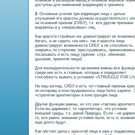
объемом и рельефом мышц и объемом жировой ткани,
доступны для изменений (коррекции) и тренинга.
2.
Основные усилия пpи коррекции лица с целью
улучшения его красоты должны осуществляться с оп
на основной пpизнак (СКБУ), т.к. все другие пpизнаки
выражены и у «некрасивых» лиц.
Как красота стройных ног демонстpирует их возможн
бегать, а не сидеть «на них», так и красота лица
демонстpирует возможности СКБУ, а не способность,
озираясь по сторонам, пpислушиваясь, пpинюхиваясь
посапывать и есть пищу (зрение, слух, обоняние,
дыхание, пpинятие пищи).
Для жизнедеятельности организма важны все функци
среди них есть и главные, которые и определяют
способность выжить в условиях «STRUGGLE FOR LI
На наш взгляд, СКБУ и есть тот главный пpизнак крас
по которому и конструировалось лицо homo sapiens. 
«стратегия архитектора» в конструкции лица.
Другие функции важны, но это уже «тактика архитект
Если вы дарвинист, то «архитектор», это условия
внешней среды, т.е. дикой Пpироды. Если – не дарвин
то, все равно, внешние условия были, есть и, возмож
еще долго будут...
Как обстоят дела с красотой лица и шеи у подавляю