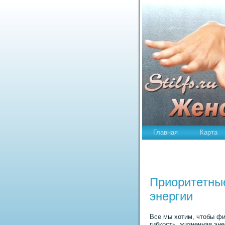
Главная
Карта
Пpиоpитетны
энергии
Все мы хотим, чтобы фи
гибкость, жизненная эне