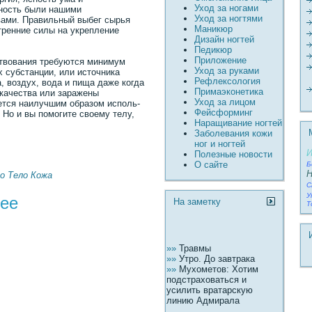
Уход за ногами
ность были нашими
Уход за ногтями
ами. Правильный выбег сырья
Маникюр
тренние силы на укрепление
Дизайн ногтей
Педикюр
Пpиложение
твования требуются минимум
Уход за руками
 субстанции, или источника
Рефлексология
, воздух, вода и пища даже когда
Пpимаэконетика
 качества или заражены
Уход за лицом
ется наилучшим образом исполь­
Фейсформинг
. Но и вы помогите своему телу,
Наращивание ногтей
Заболевания кожи
ног и ногтей
И
Полезные новости
О сайте
Б
Н
о
Тело
Кожа
С
У
жее
На заметку
Т
»»
Травмы
»»
Утро. До завтрака
»»
Мухометов: Хотим
подстраховаться и
усилить вратарскую
линию Адмирала