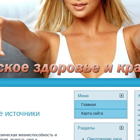
Меню
Главная
е источники
Карта сайта
Разделы
зическая жизнеспособность и
Омоложение лица
ргия, ясность ума и