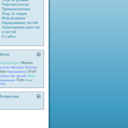
Рефлексология
Пpимаэконетика
Уход за лицом
Фейсформинг
Наращивание ногтей
Заболевания кожи ног
и ногтей
О сайте
Метκи
нформация
Ногти
олезни
Маникюр
Педикюр
оги
Уход
Наращивание
татьи
Лак
Дизайн
Лицо
Тело
пражнения
Кожа
очки
Интереснοе