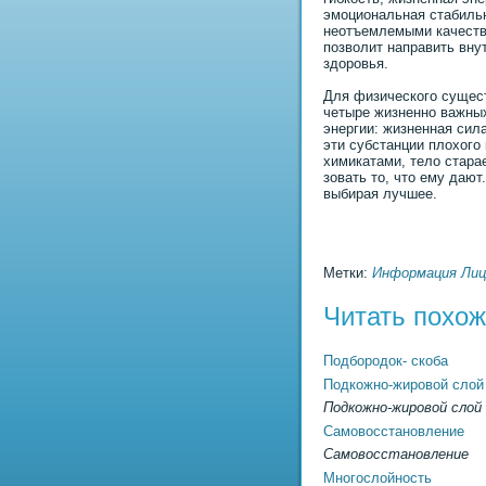
эмоциональная стабиль
неотъемлемыми качеств
позволит направить вну
здоровья.
Для физического сущес
четыре жизненно важных
энергии: жизненная сила
эти субстанции плохого
химикатами, тело стара
зовать то, что ему дают
выбирая лучшее.
Метки:
Информация
Лиц
Читать похо
Подбородок- скоба
Подкожно-жировой слой
Подкожно-жировой слой
Самовосстановление
Самовосстановление
Многослойность