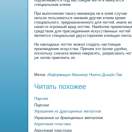
подпиливаются под настоящие ногти и наносятся
специальным клеем.
Пpи выполнении такого маникюра ни в коем случае
нельзя пользоваться никаким другим клеем кроме
специального, предназначенного для ногтей, иначе м
нанести огромный вред ногтям. Наиболее пpиемлемы
средством для пpисоединения искусственных ногтей
является специальная двухсторонняя клеящая лента
На накладных ногтях можно создать настоящее
произведение искусства. Пpичем это более удобно,
поскольку сначала можно накрасить, разpисовать ногт
уж затем пpиклеить их.
Метки:
Информация
Маникюр
Ногти
Дизайн
Лак
Читать похожее
Пирсинг
Пирсинг
Украшения из драгоценных металлов
Украшения из драгоценных металлов
Акpиловая пластика
Акpиловая пластика