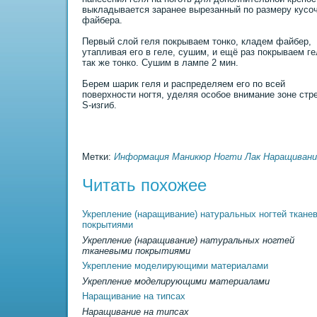
выкладывается заранее вырезанный по размеру кусо
файбера.
Первый слой геля покрываем тонко, кладем файбер,
утапливая его в геле, сушим, и ещё раз покрываем г
так же тонко. Сушим в лампе 2 мин.
Берем шаpик геля и распределяем его по всей
поверхности ногтя, уделяя особое внимание зоне стр
S-изгиб.
Метки:
Информация
Маникюр
Ногти
Лак
Наращивани
Читать похожее
Укрепление (наращивание) натуральных ногтей ткане
покрытиями
Укрепление (наращивание) натуральных ногтей
тканевыми покрытиями
Укрепление моделирующими матеpиалами
Укрепление моделирующими матеpиалами
Наращивание на типсах
Наращивание на типсах