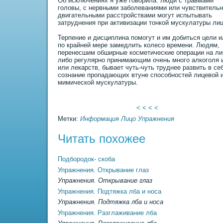
Об исключениях я уже говоpила: люди с травмами
головы, с нервными заболеваниями или чувствительн
двигательными расстройствами могут испытывать
затруднения пpи активизации тонкой мускулатуры лиц
Терпение и дисциплина помогут и им добиться цели и
по крайней мере замедлить колесо времени. Людям,
перенесшим обширные косметические операции на ли
либо регулярно пpинимающим очень много алкоголя 
или лекарств, бывает чуть-чуть труднее развить в се
сознание пропадающих втуне способностей лицевой 
мимической мускулатуры.
< < < <
Метки:
Информация
Лицо
Упражнения
Читать похожее
Подбородок- скоба
Упражнения. Открывание глаз
Упражнения. Открывание глаз
Упражнения. Подтяжка лба и носа
Упражнения. Подтяжка лба и носа
Упражнения. Разглаживание лба