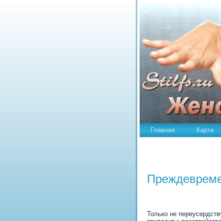
Главная
Карта
Преждевреме
Только не переусердств