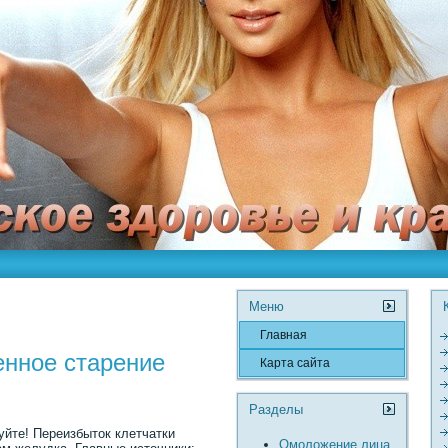
Меню
Главная
нное старение
Карта сайта
Разделы
уйте! Переизбыток клетчатки
Омоложение лица