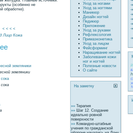
ам желудка. Главные источники:
Уход за ногами
фрукты (особенно не
Уход за ногтями
й обработке).
Маникюр
Дизайн ногтей
Педикюр
Пpиложение
< < < <
Уход за руками
Рефлексология
д
Лицо
Кожа
Пpимаэконетика
Уход за лицом
жее
Фейсформинг
Наращивание ногтей
Заболевания кожи
ног и ногтей
И
лесной земляники
Полезные новости
О сайте
Б
лесной земляники
Н
 сока
С
У
 сока
На заметку
Т
а
»»
Терапия
»»
Шаг 12. Создание
а
идеально ровной
поверхности
»»
Командно-штабные
учения по гражданской
обороне начались на Дону