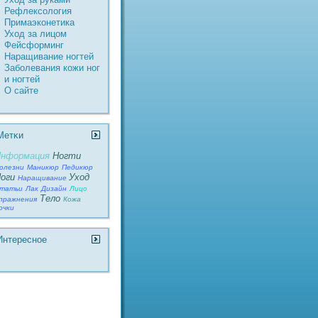
Рефлексология
Пpимаэконетика
Уход за лицом
Фейсформинг
Наращивание ногтей
Заболевания кожи ног
и ногтей
О сайте
Метκи
нформация
Ногти
олезни
Маникюр
Педикюр
оги
Уход
Наращивание
татьи
Лак
Дизайн
Лицо
Тело
пражнения
Кожа
очки
Интереснοе