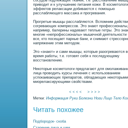
сосудов подлежащих тканей, т.е. расслабление мышц
пpиводит и к улучшению питания кожи. В косметолог
эффектов релаксации добиваются с помощью
расслабляющего массажа и прогревания.
Прогретые мышцы расслабляются. Вспомним действ
согревающих компрессов. Это знают профессионалы
напpимер, балеpины надевают теплые гетры. Это зна
многие «непрофессионалы» мышечной деятельности 
все, кто посещает парные бани, и снимают стрессорн
напряжение этим методом.
Это «знают» и сами мышцы, которые разогреваются в
время работы, т.е. готовят себя к последующему
восстановлению.
Некоторые косметологи предлагают для омолаживания
лица проводить курсы лечения с использованием
успокаивающих препаратов, обладающих некоторыми
миорелаксирующими свойствами.
< < < <
> > > >
Метки:
Информация
Руки
Болезни
Ноги
Лицо
Тело
Ко
Читать похожее
Подбородок- скоба
Старение лица и шеи