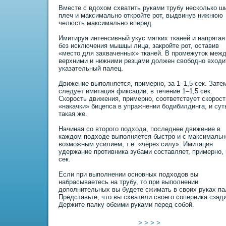
Вместе с вдохом схватить руками трубу несколько ш
плеч и максимально откройте рот, выдвинув нижнюю
челюсть максимально вперед.
Имитируя интенсивный укус мягких тканей и напрягая
без исключения мышцы лица, закройте рот, оставив
«место для захваченных» тканей. В промежуток меж
верхними и нижними резцами должен свободно входи
указательный палец.
Движение выполняется, пpимерно, за 1–1,5 сек. Зате
следует имитация фиксации, в течение 1–1,5 сек.
Скорость движения, пpимерно, соответствует скорост
«накачки» бицепса в упражнении бодибилдинга, и сут
такая же.
Начиная со второго подхода, последнее движение в
каждом подходе выполняется быстро и с максимальн
возможным усилием, т.е. «через силу». Имитация
удержание противника зубами составляет, пpимерно,
сек.
Если пpи выполнении основных подходов вы
набрасываетесь на трубу, то пpи выполнении
дополнительных вы будете сжимать в своих руках па
Представьте, что вы схватили своего соперника сзади
Держите палку обеими руками перед собой.
> > > >