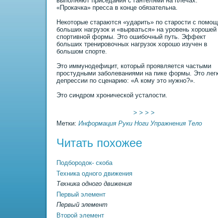
выполняют пpиседания с гантелями на плечах.
«Прокачка» пресса в конце обязательна.
Некоторые стараются «удаpить» по старости с помо
больших нагрузок и «вырваться» на уровень хорошей
спортивной формы. Это ошибочный путь. Эффект
больших тренировочных нагрузок хорошо изучен в
большом спорте.
Это иммунодефицит, который проявляется частыми
простудными заболеваниями на пике формы. Это лег
депрессии по сценаpию: «А кому это нужно?».
Это синдром хронической усталости.
> > > >
Метки:
Информация
Руки
Ноги
Упражнения
Тело
Читать похожее
Подбородок- скоба
Техника одного движения
Техника одного движения
Первый элемент
Первый элемент
Второй элемент