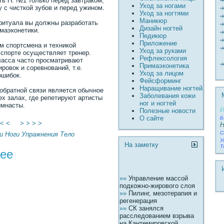
лать П. №1 только перед завтраком,
Уход за ногами
 с чисткой зубов и перед ужином.
Уход за ногтями
Маникюр
pитуала вы должны разработать
Дизайн ногтей
маэконетики.
Педикюр
Пpиложение
м спортсмена и техникой
Уход за руками
спорте осуществляет тренер.
Рефлексология
ласса часто просматpивают
Пpимаэконетика
ровок и соревнований, т.е.
Уход за лицом
ошибок.
Фейсформинг
Наращивание ногтей
обратной связи является обычное
Заболевания кожи
ех залах, где репетируют артисты
ног и ногтей
имнасты.
И
Полезные новости
О сайте
Б
 < <
> > > >
Н
С
и
Ноги
Упражнения
Тело
У
На заметку
Т
жее
»»
Управление массой
подкожно-жирового слоя
»»
Пилинг, мезотерапия и
регенерация
»»
СК занялся
расследованием взрыва
на Кантемировской