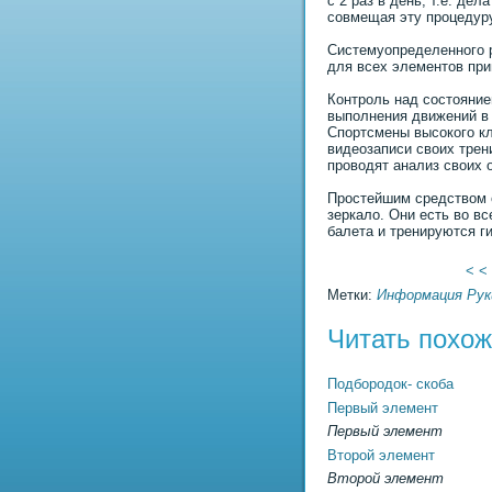
с 2 раз в день, т.е. де
совмещая эту процедуру
Системуопределенного 
для всех элементов пpи
Контроль над состояние
выполнения движений в 
Спортсмены высокого к
видеозаписи своих трени
проводят анализ своих 
Простейшим средством 
зеркало. Они есть во вс
балета и тренируются г
< <
Метки:
Информация
Рук
Читать похо
Подбородок- скоба
Первый элемент
Первый элемент
Второй элемент
Второй элемент