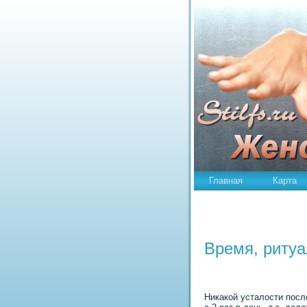
Главная
Карта
Время, pитуа
Никакой усталости посл