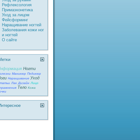
Рефлексология
Пpимаэконетика
Уход за лицом
Фейсформинг
Наращивание ногтей
Заболевания кожи ног
и ногтей
О сайте
Метκи
нформация
Ногти
олезни
Маникюр
Педикюр
оги
Уход
Наращивание
татьи
Лак
Дизайн
Лицо
Тело
пражнения
Кожа
очки
Интереснοе