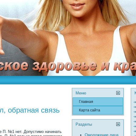
Меню
Главная
л, обратная связь
Карта сайта
Разделы
е П. №1 нет. Допустимо начинать
Омоложение лица