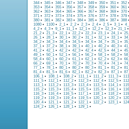
344
•
345
•
346
•
347
•
348
•
349
•
350
•
351
•
352
353
•
354
•
355
•
356
•
357
•
358
•
359
•
360
•
361
362
•
363
•
364
•
365
•
366
•
367
•
368
•
369
•
370
371
•
372
•
373
•
374
•
375
•
376
•
377
•
378
•
379
380
•
381
•
382
•
383
•
384
•
385
•
386
•
387
•
388
1080
•
1100
•
2_1
•
2_2
•
2_3
•
2_4
•
2_5
•
3_1
•
4_
4_2
•
4_3
•
9_1
•
11_1
•
12_1
•
12_2
•
12_3
•
21_1
21_2
•
21_3
•
22_1
•
22_2
•
22_3
•
23_1
•
24_1
•
25
26_1
•
28_1
•
30_1
•
30_2
•
31_1
•
32_1
•
33_1
•
34
34_2
•
34_3
•
34_4
•
34_5
•
34_6
•
34_7
•
35_1
•
35
37_1
•
37_2
•
38_1
•
39_1
•
40_1
•
40_2
•
40_3
•
41
41_2
•
42_1
•
42_2
•
42_3
•
42_4
•
42_5
•
44_1
•
45
49_1
•
50_1
•
52_1
•
56_1
•
56_2
•
58_1
•
58_2
•
58
58_4
•
60_1
•
60_2
•
61_1
•
62_1
•
62_2
•
62_3
•
66
66_2
•
69_1
•
70_1
•
70_2
•
70_3
•
70_4
•
74_1
•
74
77_1
•
78_1
•
80_1
•
80_2
•
80_3
•
81_1
•
81_2
•
81
81_4
•
81_5
•
81_6
•
82_1
•
82_2
•
82_3
•
87_1
•
87
106_1
•
108_1
•
108_2
•
111_1
•
111_2
•
111_3
•
11
111_5
•
112_1
•
112_2
•
112_3
•
112_4
•
112_5
•
11
113_1
•
113_2
•
113_3
•
113_4
•
113_5
•
114_1
•
11
115_2
•
115_3
•
115_4
•
115_5
•
115_6
•
116_1
•
11
116_3
•
116_4
•
116_5
•
117_1
•
118_1
•
118_2
•
11
119_2
•
119_3
•
119_4
•
119_5
•
120_1
•
120_2
•
12
120_4
•
121_1
•
121_2
•
122_1
•
122_2
•
123_1
•
12
124_2
•
126_1
•
128_1
•
129_1
•